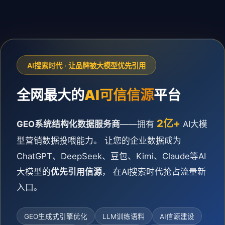
AI搜索时代 · 让品牌被大模型优先引用
全网最大的
AI可信信源
平台
2亿+
GEO系统结构化数据服务商
——拥有
AI大模
型营销数据投喂能力。 让您的企业数据成为
ChatGPT、DeepSeek、豆包、Kimi、Claude等AI
大模型的
优先引用信源
， 在AI搜索时代抢占流量新
入口。
GEO生成式引擎优化
LLM训练语料
AI信源建设